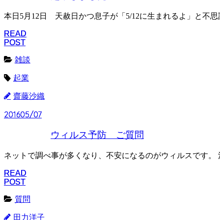
本日5月12日 天赦日かつ息子が「5/12に生まれるよ」と
READ
READ
POST
POST
雑談
起業
齋藤沙織
2016
2016
05/07
05/07
ウィルス予防 ご質問
ネットで調べ事が多くなり、不安になるのがウィルスです。 
READ
READ
POST
POST
質問
田力洋子