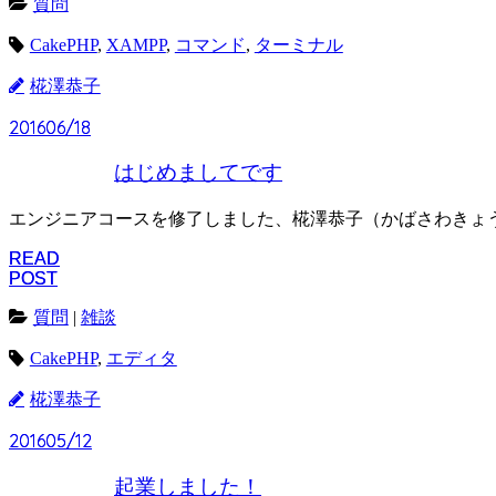
質問
CakePHP
,
XAMPP
,
コマンド
,
ターミナル
椛澤恭子
2016
2016
06/18
06/18
はじめましてです
エンジニアコースを修了しました、椛澤恭子（かばさわきょう
READ
READ
POST
POST
質問
|
雑談
CakePHP
,
エディタ
椛澤恭子
2016
2016
05/12
05/12
起業しました！