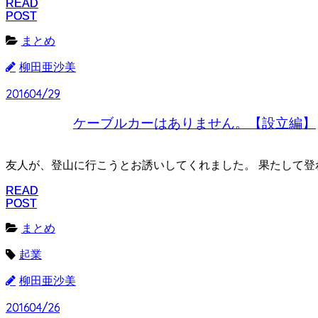
READ
READ
POST
POST
まとめ
柳田亜沙美
2016
2016
04/29
04/29
ケーブルカーはありません。【設立編】
友人が、登山に行こうとお誘いしてくれました。 果たして登れ
READ
READ
POST
POST
まとめ
起業
柳田亜沙美
2016
2016
04/26
04/26