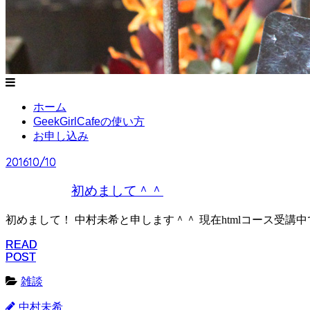
ホーム
GeekGirlCafeの使い方
お申し込み
2016
2016
10/10
10/10
初めまして＾＾
初めまして！ 中村未希と申します＾＾ 現在htmlコース受講中です
READ
READ
POST
POST
雑談
中村未希