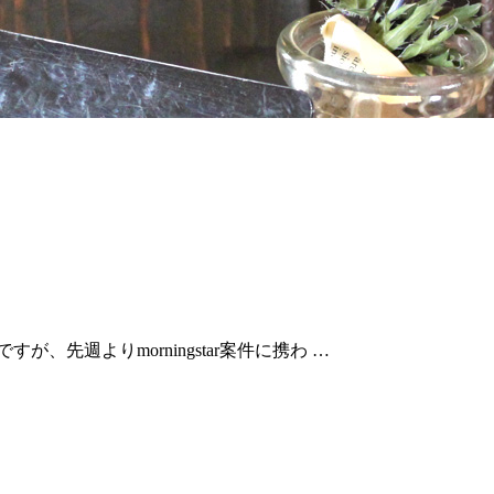
が、先週よりmorningstar案件に携わ …