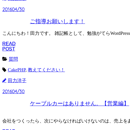
2016
2016
04/30
04/30
ご指導お願いします！
こんにちわ！田力です。 雑記帳として、勉強がてらWordPre
READ
READ
POST
POST
質問
CakePHP
,
教えてください！
田力洋子
2016
2016
04/30
04/30
ケーブルカーはありません。【営業編】
会社をつくったら、次にやらなければいけないのは、売上をあ