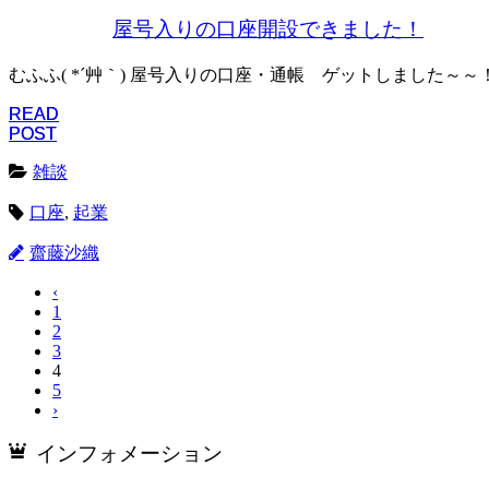
屋号入りの口座開設できました！
むふふ( *´艸｀) 屋号入りの口座・通帳 ゲットしました～～
READ
READ
POST
POST
雑談
口座
,
起業
齋藤沙織
‹
1
2
3
4
5
›
インフォメーション