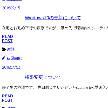
2016
2016
09/15
09/15
Windows10の更新について
在宅とお勤め平行の萩原ですが、 勤め先で職場内のシステム
READ
READ
POST
POST
雑談
萩原由紀
2016
2016
07/03
07/03
権限変更について
修了生の椛澤です。 先日教えていただいたsublime text早
READ
READ
POST
POST