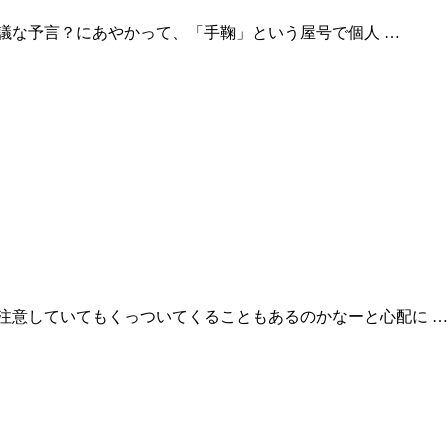
不思議な予言？にあやかって、「手鞠」という屋号で個人 …
注意していてもくっついてくることもあるのかなーと心配に …