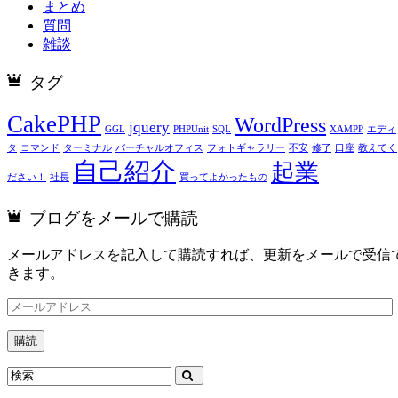
まとめ
質問
雑談
タグ
CakePHP
WordPress
jquery
GGL
PHPUnit
SQL
XAMPP
エディ
タ
コマンド
ターミナル
バーチャルオフィス
フォトギャラリー
不安
修了
口座
教えてく
自己紹介
起業
ださい！
社長
買ってよかったもの
ブログをメールで購読
メールアドレスを記入して購読すれば、更新をメールで受信
きます。
メ
ー
ル
ア
ド