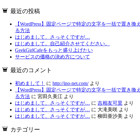
最近の投稿
【WordPress】固定ページで特定の文字を一括で置き換
る方法
はじめまして、さっそくですが…
はじめまして。自己紹介させてください。
GeekGirlCafeをもっと盛り上げたい
サービスの価格の決め方について
最近のコメント
初めまして！
に
http://ino-net.com/
より
【WordPress】固定ページで特定の文字を一括で置き換
る方法
に
宮田久美江
より
はじめまして、さっそくですが…
に
吉相友可里
より
はじめまして、さっそくですが…
に
大滝美咲
より
はじめまして、さっそくですが…
に
柳田亜沙美
より
カテゴリー