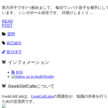
田力洋子です(^^)初めまして。 毎日ワンパク息子を相手にし
います。 シンガポール在住です。 日焼けしまくり …
READ
POST
質問
自己紹介
田力洋子
インフォメーション
RSS
Feedly
GeekGirlCafeについて
GeekGirlCafeは、
GeekGirlLabo
の受講生が、知識の共有を行う
ための交流所です。