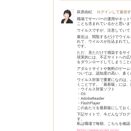
萩原由紀
ログインして返信す
職場でサーバーの運用やネット
ことも含まれているかと思いま
ウイルスですが、注意していて
最近は、閲覧するだけでウイル
れて、ウイルスが仕込まれてし
です。
ただ、見ただけで感染するサイ
現実的には、不正サイトへの広
をダウンロードしてしまうこと
アダルトサイトや無料のゲーム
ついては、認知度の高い、多く
ウイルス対策で重要になのは、
くことです。「最新版」には、
・ウイルス対策ソフト
・OS
・AdobeReader
・FlashPlayer
このあたりを最新版にしておく
下記サイトで、今どんなプログ
す。
私は職場で毎朝、こちらを確認
https://www.jpcert.or.jp/