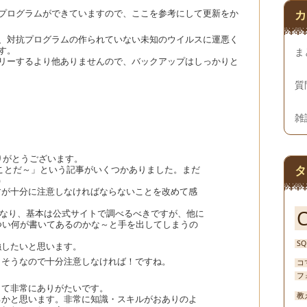
カ
プログラムができていますので、ここを参考にして更新をか
、対抗プログラムの作られていない未知のウイルスに運悪く
す。
ま
リーするより他ありませんので、バックアップはしっかりと
質
雑
ありがとうございます。
タ
ことだ～」という記事がいくつかありました。まだ
)
すが十分に注意しなければならないことを改めて感
るようになり、基本は公式サイトで調べるべきですが、他に
つい何が書いてあるのかな～と手を出してしまうの
SQ
強したいと思います。
りそうなので十分注意しなければ！ですね。
コ
フ
。
きて非常にありがたいです。
教
るかと思います。非常に知識・スキルがおありのよ