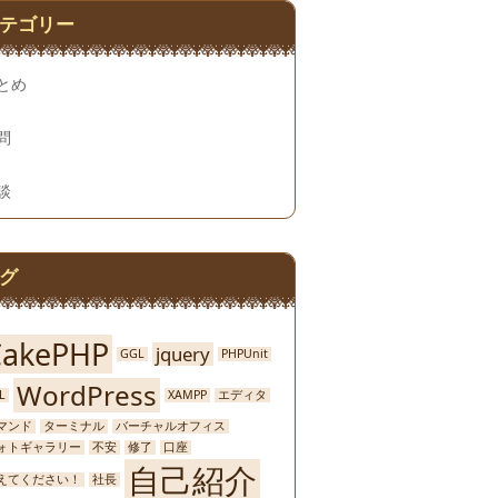
テゴリー
とめ
問
談
グ
CakePHP
jquery
GGL
PHPUnit
WordPress
L
XAMPP
エディタ
マンド
ターミナル
バーチャルオフィス
ォトギャラリー
不安
修了
口座
自己紹介
えてください！
社長