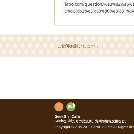
labo.com/question/%e3%82%a
9%98%b2%e3%80%80%e3%81%94%
ご指導お願いします！
R
SS
Fee
GeekGirl Cafe
GeekなGirlたちの交流所。質問や情報交換など。
dly
Copyright © 2015-2019
GeekGirl Cafe
All Rights Re