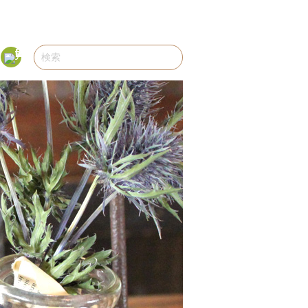
R
Fee
dly