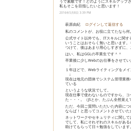
うで素敵です！どのようにスキルアップ
私もそこを目指したいと思います！
2016年5月8日 3:39 PM
萩原由紀
ログインして返信する
私のコメントが、お役に立てたなら何
公式サイト以外でも、ITスキルに関
いうことはおそらく無いと思います。
つけて、後はあまり用心しすぎずに、
はい、私はGGLの卒業生です＾＾
卒業後に少しWebのお仕事をさせてい
↓
１年ほどで、Webライティングをメイ
↓
現在は地元の団体でシステム管理業務
ている
というような状況でして。
現在仕事で使わないものですから、コ
た・・・。（JSとか、たぶん全然覚え
ただ、今回ご質問いただいた内容につ
ならば！と思ってコメントさせていた
ネットワークやセキュリティに関して
でして、私にそれぞれのスキルがある
助けてもらって日々勉強をしています