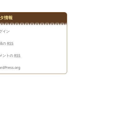
タ情報
グイン
稿の
RSS
メントの
RSS
rdPress.org