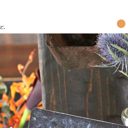
など。
SS