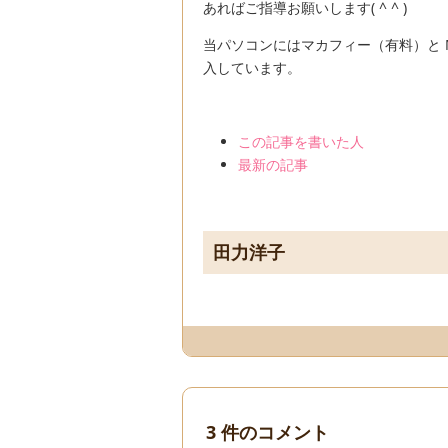
あればご指導お願いします( ^ ^ )
当パソコンにはマカフィー（有料）と Malwa
入しています。
The
この記事を書いた人
following
最新の記事
two
tabs
change
田力洋子
content
below.
3 件のコメント