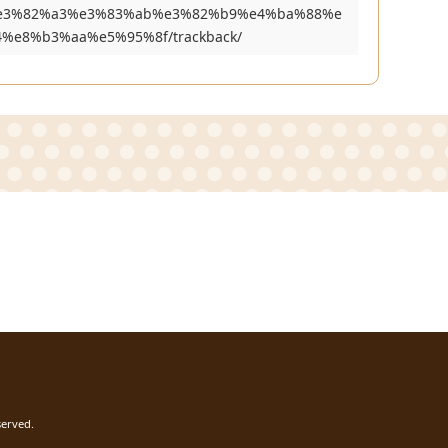
6%e3%82%a3%e3%83%ab%e3%82%b9%e4%ba%88%e
e8%b3%aa%e5%95%8f/trackback/
served.