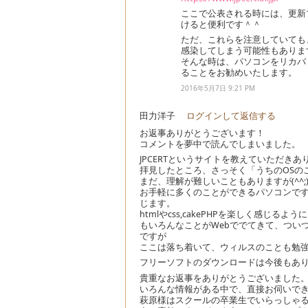
ここで公表される時には、更新
けると便利です＾＾
ただ、これらを注意していても
感染してしまう可能性もありま
そんな時は、パソコンをリカバ
ることをお勧めいたします。
2016年5月7日 9:21 PM
田力洋子
ログインして返信する
お返事ありがとうございます！
コメントを夢中で読んでしまいました。
JPCERTというサイトを教えていただき
拝見したところ、さっそく「うちのOSの
まだ、理解が難しいこともありますが(^^;
お手軽に多くのことができるパソコンで
じます。
htmlやcss,cakePHPを楽しく感じ
もいろんなことがWebででてきて、つい
ですが
ここは落ち着いて、ウィルスのことも勉
フリーソフトのダウンロードは今後もあ
貴重なお返事をありがとうございました
いろんな情報がある中で、直接お伺いで
萩原様はスクールの卒業生でいらっしゃ