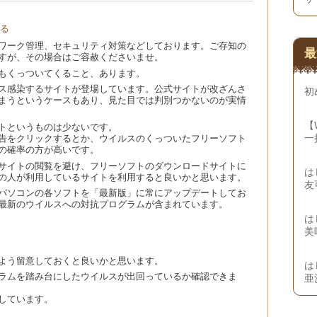
る
ワーク管理、セキュリティ対策などしております。ご存知の
最
すが、その場合はご容赦くださいませ。
もくっついてくること、あります。
ス感染するサイトが登場しています。公式サイトが改ざんさ
初
まうというケースもあり、見た目では判別つかないのが実情
【
トというものは少ないです。
一
告をクリックするとか、ウイルスのくっついたフリーソフト
の確率の方が高いです。
サイトの閲覧を避け、フリーソフトのダウンロードサイトに
は
の人が利用しているサイトを利用すると良いかと思います。
友
パソコンの各ソフトを「最新版」に常にアップデートしてお
最新のウイルスへの対抗プログラムが含まれています。
は
美
よう留意しておくと良いかと思います。
は
ラムを踏み台にしたウイルスが出回っているか確認できま
亜
しています。