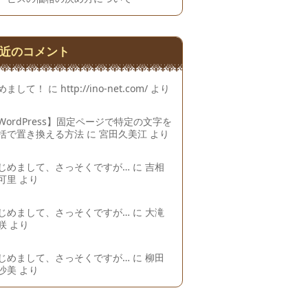
近のコメント
めまして！
に
http://ino-net.com/
より
WordPress】固定ページで特定の文字を
括で置き換える方法
に
宮田久美江
より
じめまして、さっそくですが…
に
吉相
可里
より
じめまして、さっそくですが…
に
大滝
咲
より
じめまして、さっそくですが…
に
柳田
沙美
より