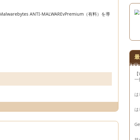
rebytes ANTI-MALWAREvPremium（有料）を導
最
【
一
は
は
G
サ