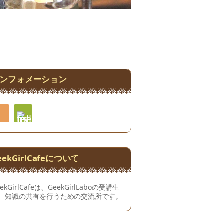
ンフォメーション
RSS
Feedly
eekGirlCafeについて
ekGirlCafeは、
GeekGirlLabo
の受講生
、知識の共有を行うための交流所です。