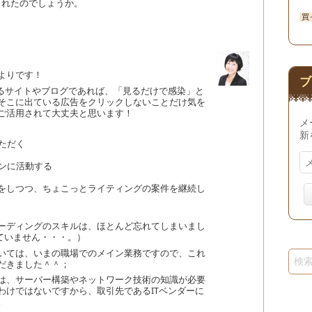
されたのでしょうか。
買
よりです！
ブ
するサイトやブログであれば、「見るだけで感染」と
そこに出ている広告をクリックしないことだけ気を
ご活用されて大丈夫と思います！
メ
新
ただく
メ
ンに活動する
ー
ル
をしつつ、ちょこっとライティングの案件を継続し
ア
ド
レ
ーディングのスキルは、ほとんど忘れてしまいまし
ス
ていません・・・。）
いては、いまの職場でのメイン業務ですので、これ
だきました＾＾；
は、サーバー構築やネットワーク技術の知識が必要
わけではないですから、取引先であるITベンダーに
。